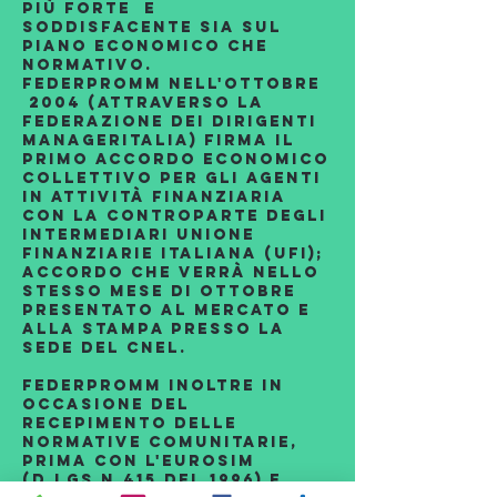
più forte e
soddisfacente sia sul
piano economico che
normativo.
Federpromm nell'ottobre
2004 (attraverso la
Federazione dei dirigenti
Manageritalia) firma il
primo Accordo economico
Collettivo per gli Agenti
in Attività Finanziaria
con la controparte degli
intermediari Unione
Finanziarie Italiana (UFI);
accordo che verrà nello
stesso mese di ottobre
presentato al mercato e
alla stampa presso la
sede del CNEL.
Federpromm inoltre in
occasione del
recepimento delle
normative comunitarie,
prima con l'Eurosim
(d.lgs n.415 del 1996) e