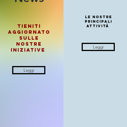
Le nostre
principali
Tieniti
attività
aggiornato
sulle
nostre
Leggi
iniziative
Leggi