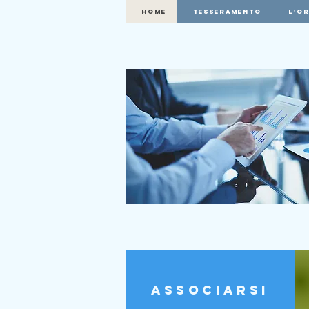
HOME
Tesseramento
L'O
Federazione Intercategori
Consulenti Finanziari, Opera
Associarsi