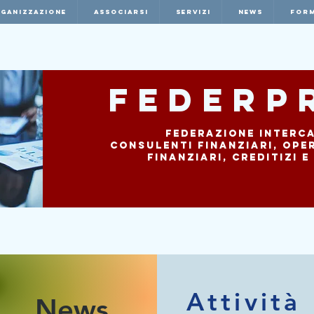
RGANIZZAZIONE
ASSOCIARSI
SERVIZI
NEWS
FORM
Federp
ale
Federazione Interc
tori dei Mercati Finanziari, Creditizi e Assicurativi
Consulenti
Finanziari, ope
finanziari, creditizi e
Attività
News