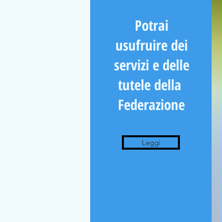
Potrai
usufruire dei
servizi e delle
tutele della
Federazione
Leggi