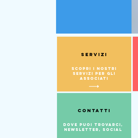
Servizi
Scopri i nostri
servizi per gli
associati
contatti
dove puoi trovarci,
newsletter, social