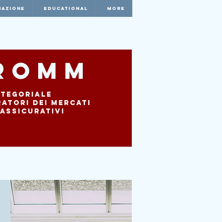
AZIONE
EDUCATIONAL
More
romm
ategoriale
ratori dei mercati
 assicurativi