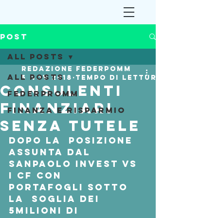
Post
All Posts
Redazione Federpomm
All Posts
5 nov 2018
Tempo di lettura: 2 min
CONSULENTI
Federpromm
FINANZIARI
Finanza e Risparmio
SENZA TUTELE
Dopo la  posizione 
assunta dal 
Sanpaolo Invest vs 
i cf con 
portafogli sotto 
la  soglia dei 
5milioni di 