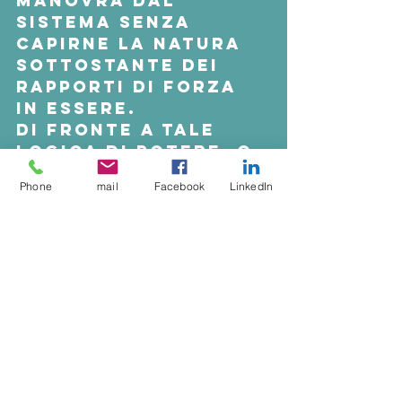
manovra dal 
sistema senza 
capirne la natura 
sottostante dei  
rapporti di forza 
in essere. 
Di fronte a tale 
logica di potere, o 
meglio di 
Phone
mail
Facebook
LinkedIn
strapotere in mano 
al  management 
delle aziende, si 
cerca di 
strumentalizzare e 
ghettizzare la  
figura del cf con 
portafogli modesti 
dimenticandone il 
senso del ruolo  