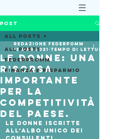
Post
All Posts
Redazione Federpomm
All Posts
13 mar 2021
Tempo di lettura: 2 min
Le donne: una
Federpromm
risorsa
Finanza e Risparmio
importante
per la
competitività
del paese.
Le donne iscritte 
all’Albo unico dei 
consulenti 