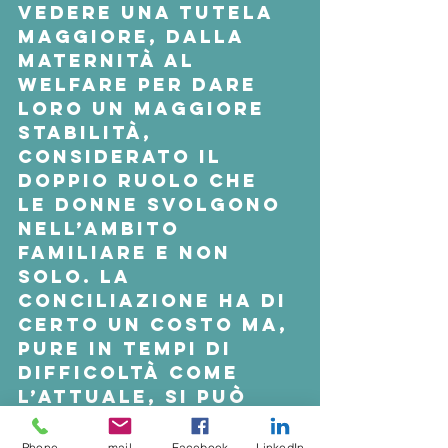
vedere una tutela 
maggiore, dalla 
maternità al 
welfare per dare 
loro un maggiore 
stabilità, 
considerato il 
doppio ruolo che 
le donne svolgono 
nell’ambito 
familiare e non 
solo. La 
conciliazione ha di 
certo un costo ma, 
pure in tempi di 
difficoltà come 
l’attuale, si può 
comunque lavorare 
per l’attivazione di 
Phone
mail
Facebook
LinkedIn