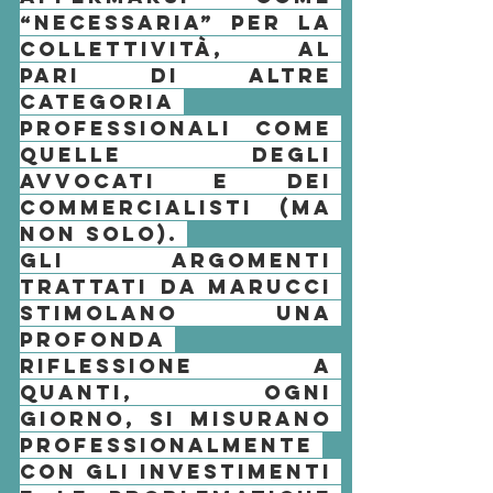
“necessaria” per la 
collettività, al 
pari di altre 
categoria 
professionali come 
quelle degli 
avvocati
 e dei 
commercialisti
 (ma 
non solo). 
Gli argomenti 
trattati da 
Marucci
stimolano una 
profonda 
riflessione a 
quanti, ogni 
giorno, si misurano 
professionalmente 
con gli 
investimenti