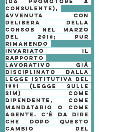
(da promotore a 
consulente), 
avvenuta con 
delibera della 
Consob nel marzo 
del 2016; pur 
rimanendo 
invariato il 
rapporto 
lavorativo già 
disciplinato dalla 
legge istitutiva del 
1991 (Legge sulle 
SIM) come 
dipendente, come 
mandatario o come 
agente. C’è da dire 
che dopo questo 
cambio del 