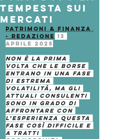
tempesta sui
mercati
Patrimoni & Finanza 
- 
Redazione
13 
Aprile 2025
Non è la prima 
volta che le borse 
entrano in una fase 
di estrema 
volatilità, ma gli 
attuali consulenti 
sono in grado di 
affrontare con 
l’esperienza questa 
fase così difficile e 
a tratti 