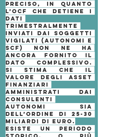
preciso, in quanto 
l’
OCF
 che detiene i 
dati 
trimestralmente 
inviati dai soggetti 
vigilati (autonomi e 
scf) non ne ha 
ancora fornito il 
dato complessivo. 
Si stima che il 
valore degli asset 
finanziari 
amministrati dai 
consulenti 
autonomi
 sia 
dell’ordine di 25-30 
miliardi di euro.
Esiste un periodo 
storico, o più 