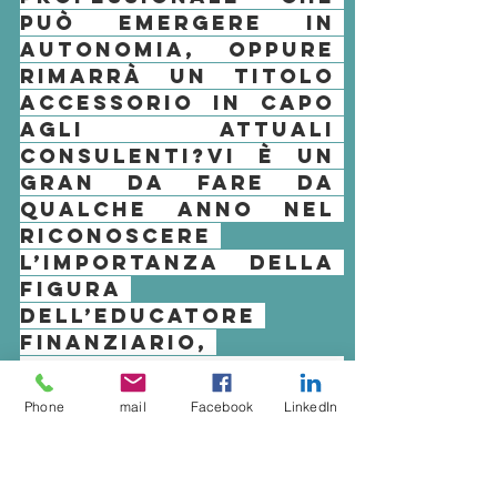
può emergere in 
autonomia, oppure 
rimarrà un titolo 
accessorio in capo 
agli attuali 
consulenti?
Vi è un 
gran da fare da 
qualche anno nel 
riconoscere 
l’importanza della 
figura 
dell’
educatore 
finanziario
, 
soprattutto dopo 
la 
Phone
mail
Facebook
LinkedIn
istituzionalizzazio
ne dell’
educazione 
finanziaria
 nelle 