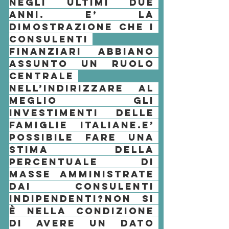
negli ultimi due 
anni. E’ la 
dimostrazione che i 
consulenti 
finanziari
 abbiano 
assunto un ruolo 
centrale 
nell’indirizzare al 
meglio gli 
investimenti
 delle 
famiglie italiane.
E’ 
possibile fare una 
stima della 
percentuale di 
masse amministrate 
dai consulenti 
indipendenti?
Non si 
è nella condizione 
di avere un dato 