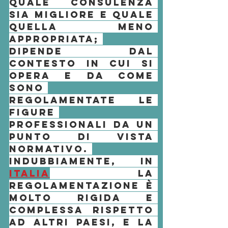
quale consulenza 
sia migliore e quale 
quella meno 
appropriata; 
dipende dal 
contesto in cui si 
opera e da come 
sono 
regolamentate le 
figure 
professionali da un 
punto di vista 
normativo. 
Indubbiamente, in 
Italia
 la 
regolamentazione è 
molto rigida e 
complessa rispetto 
ad altri paesi, e la 