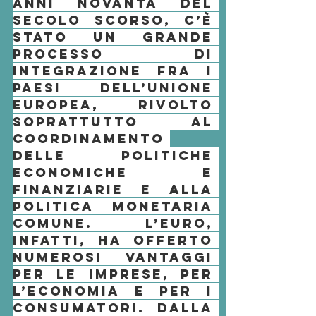
anni novanta del 
secolo scorso, c’è 
stato un grande 
processo di 
integrazione fra i 
paesi dell’
Unione 
Europea
, rivolto 
soprattutto al 
coordinamento 
delle politiche 
economiche e 
finanziarie e alla 
politica monetaria 
comune. L’euro, 
infatti, ha offerto 
numerosi vantaggi 
per le imprese, per 
l’economia e per i 
consumatori. Dalla 