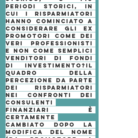
periodi storici, in 
cui i risparmiatori 
hanno cominciato a 
considerare gli ex 
promotori come dei 
veri professionisti 
e non come semplici 
venditori di fondi 
di investimento?
Il 
quadro della 
percezione da parte 
dei 
risparmiatori
nei confronti dei 
consulenti 
finanziari
 è 
certamente 
cambiato dopo la 
modifica del nome 