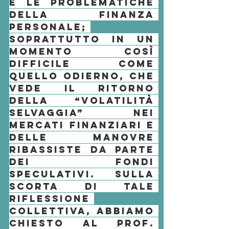
e le problematiche 
della 
finanza 
personale
; 
soprattutto in un 
momento così 
difficile come 
quello odierno, che 
vede il ritorno 
della “volatilità 
selvaggia” nei 
mercati finanziari
 e 
delle manovre 
ribassiste da parte 
dei fondi 
speculativi. Sulla 
scorta di tale 
riflessione 
collettiva, abbiamo 
chiesto al prof. 