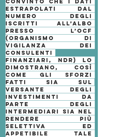
convinto che i dati 
estrapolati dal 
numero degli 
iscritti all’albo 
presso l’
OCF
(organismo di 
vigilanza dei 
consulenti 
finanziari
, ndr) lo 
dimostrano, così 
come gli sforzi 
fatti sia sul 
versante degli 
investimenti
 da 
parte degli 
intermediari sia nel 
rendere più 
selettiva ed 
appetibile tale 