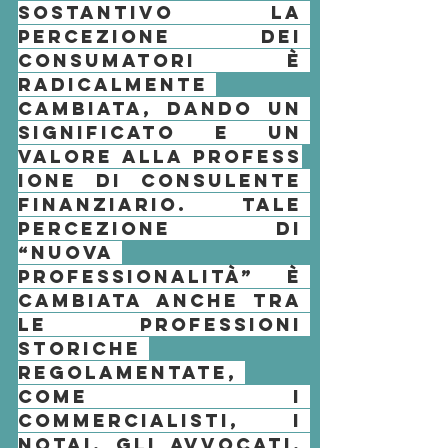
sostantivo la 
percezione dei 
consumatori è 
radicalmente 
cambiata, dando un 
significato e un 
valore alla 
profess
ione
 di 
consulente 
finanziario
. Tale 
percezione di 
“nuova 
professionalità” è 
cambiata anche tra 
le 
professioni
storiche 
regolamentate, 
come i 
commercialisti, i 
notai, gli avvocati, 