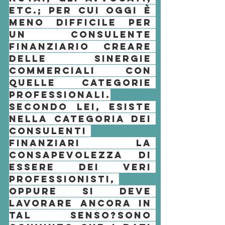
etc.; per cui oggi è 
meno difficile per 
un 
consulente 
finanziario
 creare 
delle sinergie 
commerciali con 
quelle categorie 
professionali.
Secondo lei, esiste 
nella categoria dei 
consulenti 
finanziari la 
consapevolezza di 
essere dei veri 
professionisti, 
oppure si deve 
lavorare ancora in 
tal senso?
Sono 