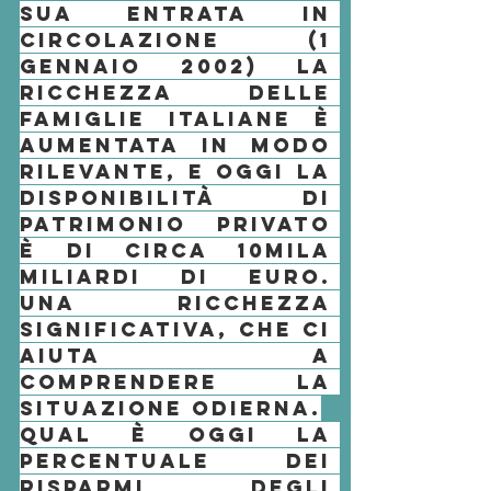
sua entrata in 
circolazione (1 
Gennaio 2002) la 
ricchezza
 delle 
famiglie italiane è 
aumentata in modo 
rilevante, e oggi la 
disponibilità di 
patrimonio privato
è di circa 10mila 
miliardi di euro. 
Una 
ricchezza
significativa, che ci 
aiuta a 
comprendere la 
situazione odierna.
Qual è oggi la 
percentuale dei 
risparmi degli 