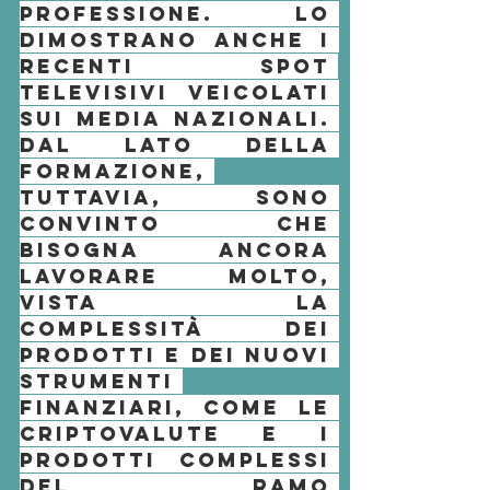
professione
. Lo 
dimostrano anche i 
recenti spot 
televisivi veicolati 
sui media nazionali. 
Dal lato della 
formazione, 
tuttavia, sono 
convinto che 
bisogna ancora 
lavorare molto, 
vista la 
complessità dei 
prodotti e dei nuovi 
strumenti 
finanziari
, come le 
criptovalute e i 
prodotti complessi 
del ramo 