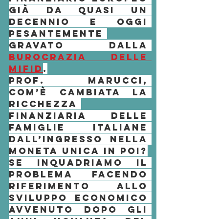
già da quasi un 
decennio e oggi 
pesantemente 
gravato dalla 
burocrazia delle
MiFID
.
Prof. Marucci, 
com’è cambiata la 
ricchezza 
finanziaria delle 
famiglie italiane 
dall’ingresso nella 
Moneta Unica in poi?
Se inquadriamo il 
problema facendo 
riferimento allo 
sviluppo economico 
avvenuto dopo gli 