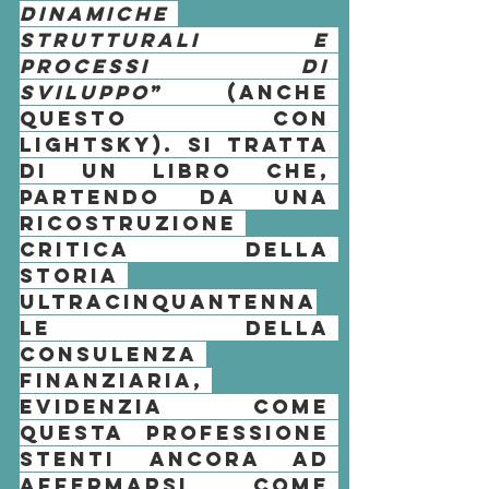
Dinamiche 
strutturali e 
processi di 
sviluppo
” (anche 
questo con 
Lightsky). Si tratta 
di un libro che, 
partendo da una 
ricostruzione 
critica della 
storia 
ultracinquantenna
le della 
consulenza 
finanziaria
, 
evidenzia come 
questa 
professione
stenti ancora ad 
affermarsi come 