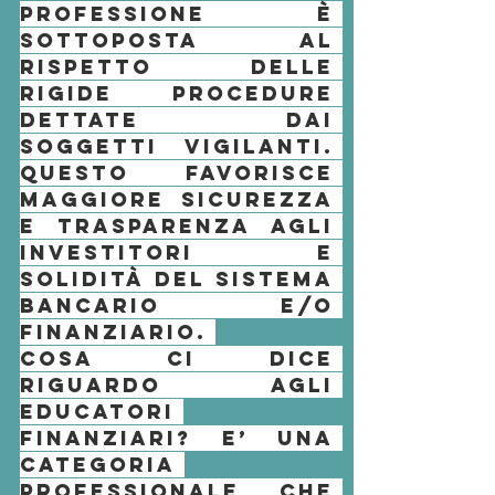
professione
 è 
sottoposta al 
rispetto delle 
rigide procedure 
dettate dai 
soggetti vigilanti. 
Questo favorisce 
maggiore sicurezza 
e trasparenza agli 
investitori
 e 
solidità del sistema 
bancario e/o 
finanziario. 
Cosa ci dice 
riguardo agli 
educatori 
finanziari? E’ una 
categoria 
professionale che 