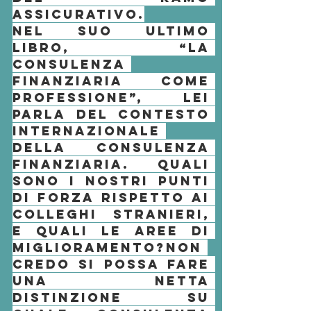
assicurativo.
Nel suo ultimo 
libro, “La 
consulenza 
finanziaria come 
professione”, lei 
parla del contesto 
internazionale 
della consulenza 
finanziaria. Quali 
sono i nostri punti 
di forza rispetto ai 
colleghi stranieri, 
e quali le aree di 
miglioramento?
Non 
credo si possa fare 
una netta 
distinzione su 