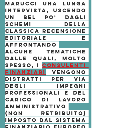
Marucci
 una lunga 
intervista, uscendo 
un bel po’ dagli 
schemi della 
classica recensione 
editoriale e 
affrontando 
alcune tematiche 
dalle quali, molto 
spesso, i 
consulenti 
finanziari
 vengono 
distratti per via 
degli impegni 
professionali e del 
carico di lavoro 
amministrativo 
(non retribuito) 
imposto dal sistema 
finanziario europeo 