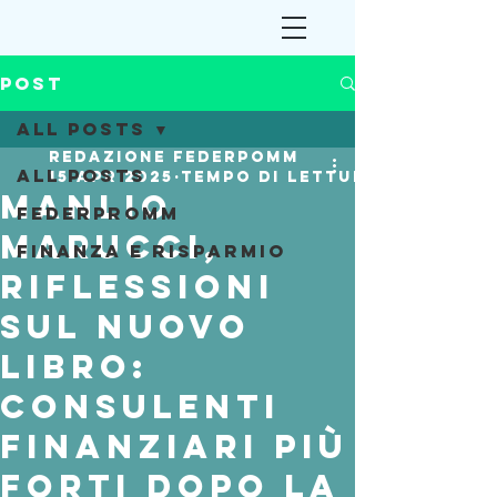
Post
All Posts
Redazione Federpomm
All Posts
15 apr 2025
Tempo di lettura: 6 min
Manlio
Federpromm
Marucci,
Finanza e Risparmio
riflessioni
sul nuovo
libro:
consulenti
finanziari più
forti dopo la