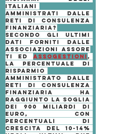
italiani 
amministrati dalle 
reti di consulenza 
finanziaria?
Secondo gli ultimi 
dati forniti dalle 
associazioni 
Assore
ti
 ed 
Assogestioni
, 
la percentuale di 
risparmio 
amministrato dalle 
reti di consulenza
finanziaria
 ha 
raggiunto la soglia 
dei 900 miliardi di 
euro, con 
percentuali di 
crescita del 10-14% 