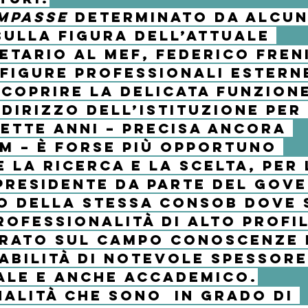
impasse
 determinato da alcun
sulla figura dell’attuale 
tario al Mef, 
Federico Fren
 figure professionali estern
coprire la delicata funzione
dirizzo dell’Istituzione per 
sette anni – precisa ancora 
 – è forse più opportuno 
e la ricerca e la scelta, per 
presidente da parte del Gove
o della stessa Consob dove 
rofessionalità di alto profil
rato sul campo conoscenze e
abilità di notevole spessore
ale e anche accademico.
alità che sono  in grado di 