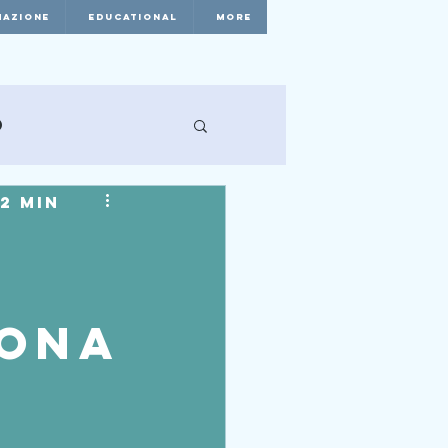
AZIONE
EDUCATIONAL
More
o
2 min
vona