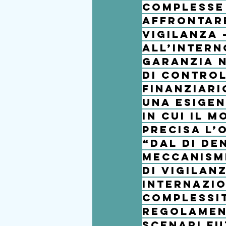
complesse
affrontare
vigilanza 
all’intern
garanzia n
di control
finanziari
Una esigen
in cui il 
precisa l’
“dal di den
meccanismi
di vigilan
internazio
complessi
regolament
scenari fu