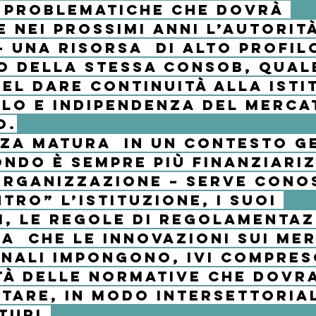
 problematiche che dovrà 
 nei prossimi anni l’Autorità
– una risorsa  di alto profil
o della stessa Consob, qual
el dare continuità alla isti
lo e indipendenza del merca
o.
za matura  in un contesto g
mondo è sempre più finanziariz
organizzazione – serve cono
tro” l’istituzione, i suoi 
, le regole di regolamentaz
za  che le innovazioni sui mer
nali impongono, ivi compres
tà delle normative che dovr
are, in modo intersettorial
turi.