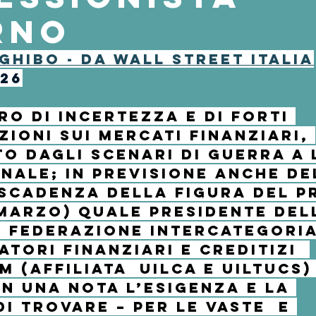
rno
 Ghibo
 - da wall street italia
26
ro di incertezza e di forti 
ioni sui mercati finanziari, 
o dagli scenari di guerra a 
nale; in previsione anche de
scadenza della figura del pr
 marzo
) quale presidente del
 federazione intercategoria
atori finanziari e creditizi  
mm
 (affiliata  Uilca e Uiltucs)
in una nota l’esigenza e la 
i trovare – per le vaste  e 