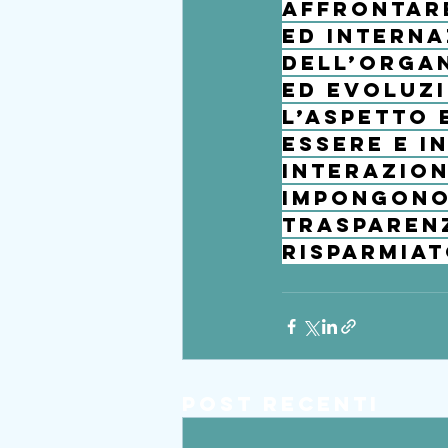
affrontare
ed interna
dell’organ
ed evoluzi
l’aspetto 
essere e i
interazion
impongono 
trasparenz
risparmiat
Post recenti