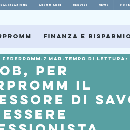
RGANIZZAZIONE
ASSOCIARSI
SERVIZI
NEWS
FORM
rpromm
Finanza e Risparmi
e Federpomm
7 mar
Tempo di lettura: 
ob, per
rpromm il
essore di Sa
 essere
essionista