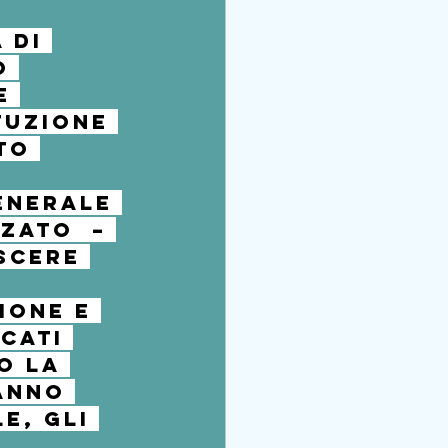
 di 
o 
e 
tuzione 
to 
enerale 
zato  – 
scere 
ione e 
cati 
o la 
anno 
e, gli 