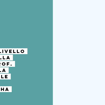
livello 
lla 
of. 
la 
le 
 ha 