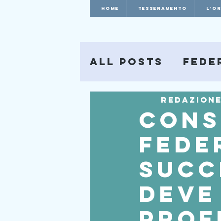
HOME
Tesseramento
L'O
All Posts
Fede
Redazion
Cons
Fede
succ
deve
prof