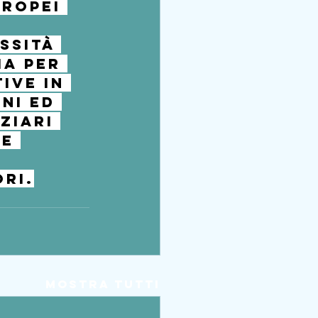
uropei 
ssità 
ia per 
ive in 
ni ed 
ziari 
e 
ori.
Mostra tutti