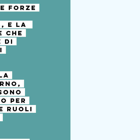
e forze 
i,
 e la  
e che 
 di 
i 
la 
rno, 
sono 
o per 
 ruoli 
 