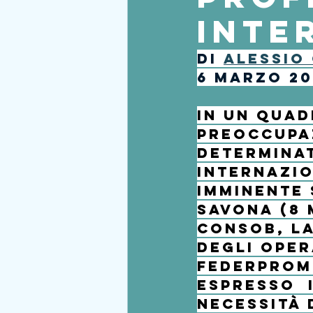
inte
di 
Alessio
6 Marzo 20
In un quad
preoccupaz
determinat
internazio
imminente 
Savona (
8
Consob, la
degli oper
Federpro
espresso  
necessità d