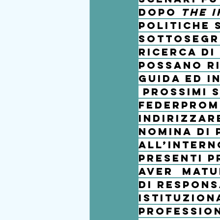
Dopo 
the 
politiche 
sottosegre
ricerca di
possano ri
guida ed in
 prossimi 
Federpromm
indirizzar
nomina di 
all’intern
presenti p
aver  matu
di respons
istituzion
Profession