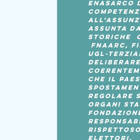
Enasarco d
competenza
all’assunz
assunta da
storiche  
 FNAARC, FI
UGL-TERZIA
deliberare
coerentem
che il paes
spostament
regolare s
organi sta
Fondazion
responsabi
rispettoso
elettori.