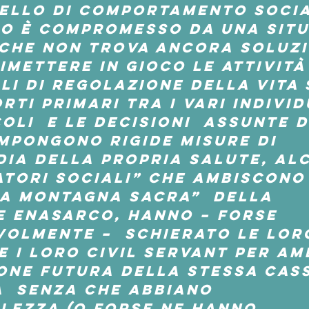
vello di comportamento socia
o è compromesso da una situ
che non trova ancora soluzi
imettere in gioco le attività
li di regolazione della vita 
rti primari tra i vari individu
oli  e le decisioni  assunte d
mpongono rigide misure di 
ia della propria salute, alc
tori sociali” che ambiscono 
a montagna sacra”  della 
 Enasarco, hanno – forse 
olmente –  schierato le lor
e i loro civil servant per am
one futura della stessa cass
  senza che abbiano 
lezza (o forse ne hanno 