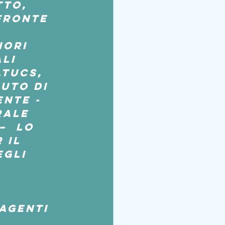
tto, 
fronte 
 
ori 
li 
LTUCS, 
uto di 
Ente -
rale 
–  lo 
 il 
gli 
agenti 