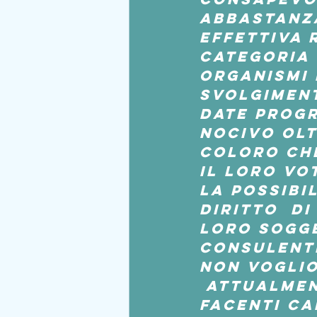
abbastanza
effettiva 
categoria 
Organismi 
svolgiment
date progr
nocivo olt
coloro che
il loro vo
la 
possibil
diritto  di
loro sogge
consulente
Non voglio
 attualmen
facenti ca