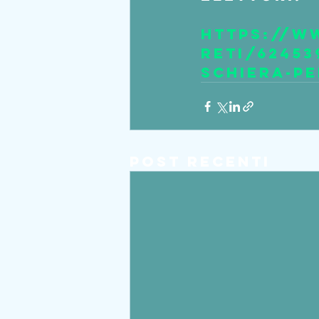
https://w
reti/62453
schiera-pe
Post recenti