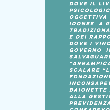
dove il li
psicologic
oggettiva 
idonee  a r
tradiziona
e dei rappo
dove i vinc
Governo  i
salvaguard
“arrampica
scalare “l
Fondazione
inconsapev
baionette 
alla gesti
previdenza
consapevo