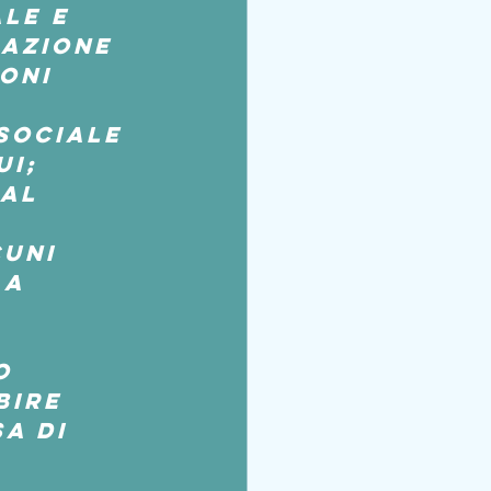
le e 
azione 
oni 
 
sociale 
i; 
al 
uni 
a 
o 
bire 
a di 