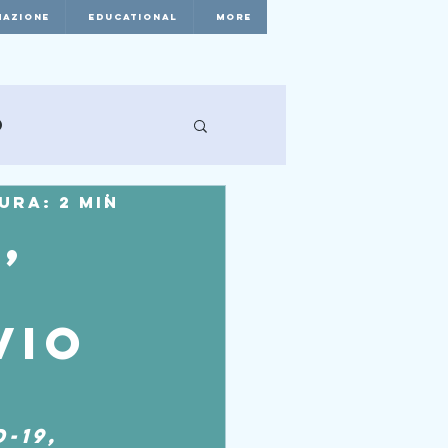
AZIONE
EDUCATIONAL
More
o
ura: 2 min
,
vio
-19, 