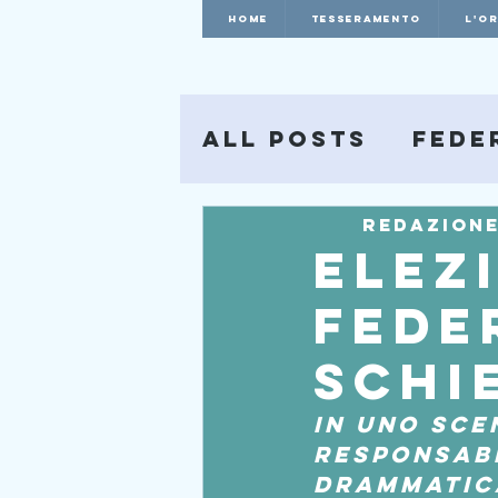
HOME
Tesseramento
L'O
All Posts
Fede
Redazion
Elez
Fede
schi
In uno scen
responsabi
drammatica