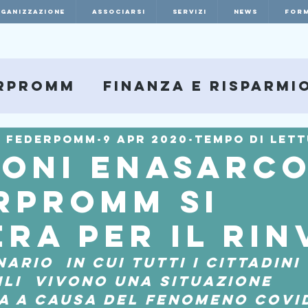
RGANIZZAZIONE
ASSOCIARSI
SERVIZI
NEWS
FORM
rpromm
Finanza e Risparmi
e Federpomm
9 apr 2020
Tempo di lett
ioni Enasarco
rpromm si
era per il rin
ario  in cui tutti i cittadini 
li  vivono una situazione 
 a causa del fenomeno Covid