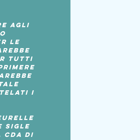
 
e agli 
o 
r le 
arebbe 
 tutti 
primere 
arebbe 
tale 
elati i 
eurelle 
 sigle 
 Cda di 