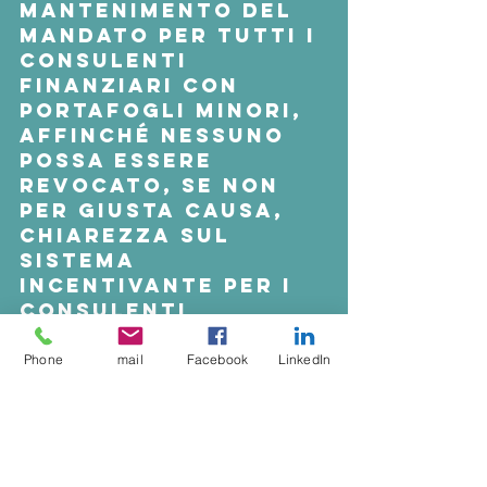
mantenimento del 
mandato per tutti i 
consulenti 
finanziari con 
portafogli minori, 
affinché nessuno 
possa essere 
revocato, se non 
per giusta causa, 
chiarezza sul 
sistema 
incentivante per i 
consulenti 
finanziari IW Sim, 
sul piano di 
Phone
mail
Facebook
LinkedIn
fidelizzazione 
dedicato per i 
consulenti 
finanziari IW Sim e 
la definizione di 