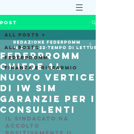
Post
All Posts
Redazione Federpomm
All Posts
16 dic 2022
Tempo di lettura: 1 min
Federpromm
Federpromm
chiede al
Finanza e Risparmio
nuovo vertice
di IW Sim
garanzie per i
consulenti
Il sindacato ha 
accolto 
positivamente il 