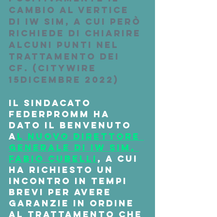
cambio al vertice 
di IW Sim, a cui però 
richiede di chiarire 
alcuni punti nel 
trattamento dei 
cf. (Citywire 
15dicembre 2022)
Il sindacato 
Federpromm
 ha 
dato il benvenuto 
a
l nuovo direttore 
generale di 
IW Sim
, 
Fabio Cubelli
, a cui 
ha richiesto un 
incontro in tempi 
brevi per avere 
garanzie in ordine 
al trattamento che 