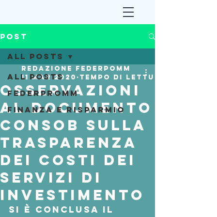
Post
All Posts
Redazione Federpomm
All Posts
11 mar 2020
Tempo di lettura: 2 min
Osservazioni
Federpromm
al documento
Finanza e Risparmio
Consob sulla
trasparenza
dei costi dei
servizi di
investimento
Si è conclusa il 