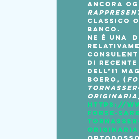
ancora ogg
rappresen
classico o
banco.
Ne è una  
relativame
consulente
di recente
dell’11 ma
Boero, (
Fo
tornassero
originaria
https://w
forse-sare
tornasser
originaria
ortodosso 