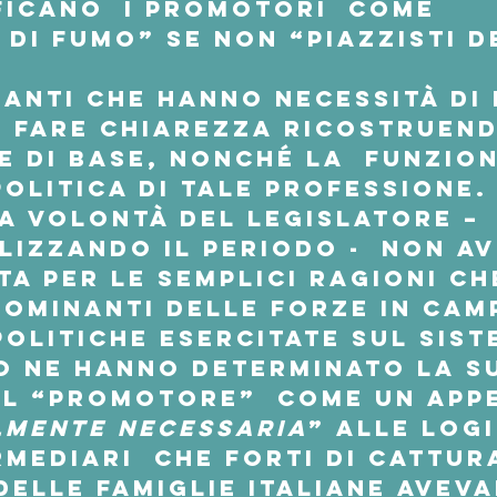
ficano  i Promotori  come 
 di fumo” se non “piazzisti d
anti che hanno necessità di 
e fare chiarezza ricostruendo
 di base, nonché la  funzion
politica di tale professione.
la volontà del legislatore – 
izzando il periodo -  non av
ta per le semplici ragioni che
dominanti delle forze in camp
politiche esercitate sul sist
o ne hanno determinato la s
il “promotore”  come un app
lmente necessaria
” alle log
rmediari  che forti di cattura
delle famiglie italiane aveva