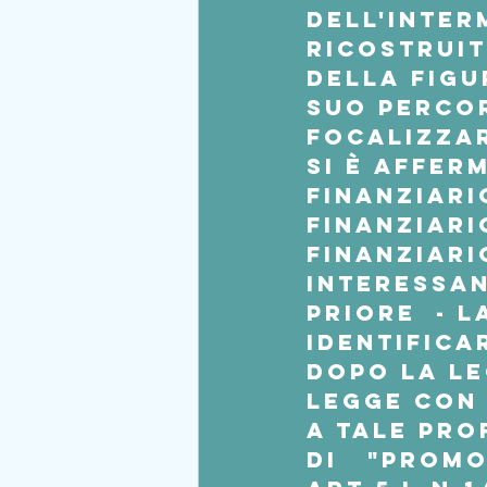
dell'inter
ricostruit
della figu
suo perco
focalizzar
si è affer
finanziari
finanziari
finanziari
Interessan
Priore  - 
identificar
dopo la le
legge con 
a tale pro
di   "Promo