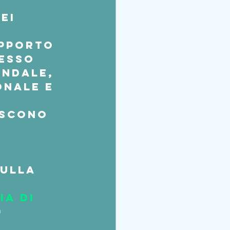
ei 
apporto 
esso 
ndale,  
onale e 
iscono 
sulla 
 
a di 
) 