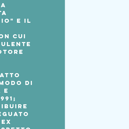
a 
ta 
o" e il 
 
on cui 
ulente 
otore 
fatto 
modo di 
 e 
991; 
ibuire 
deguato 
(ex 