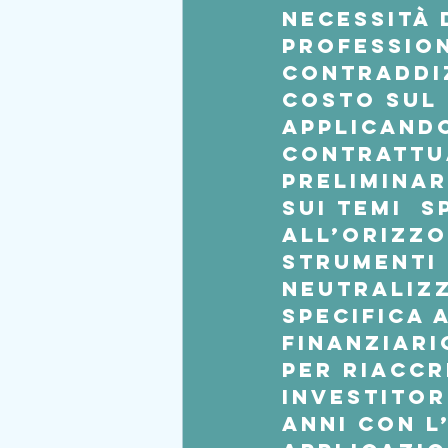
necessità 
profession
contraddiz
costo sul
Applicando
contrattu
preliminar
sui temi  s
all’orizzo
strumenti f
neutralizz
specifica 
finanziari
per riaccr
investitor
anni con l’