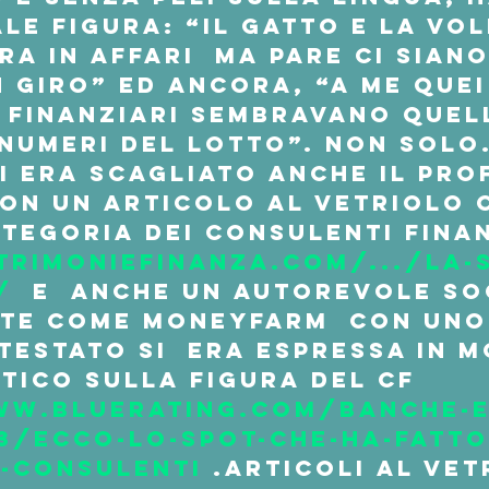
ale figura: “il gatto e la vol
a in affari  ma pare ci sian
n giro” ed ancora, “a me quei
finanziari sembravano quell
numeri del lotto”. Non solo
i era scagliato anche il prof
con un articolo al vetriolo 
ategoria dei consulenti finan
trimoniefinanza.com/.../la-
/
  e  anche un autorevole so
nte come Moneyfarm  con uno
estato si  era espressa in m
tico sulla figura del Cf  
ww.bluerating.com/banche-e
3/ecco-lo-spot-che-ha-fatto
i-consulenti
 .Articoli al vet