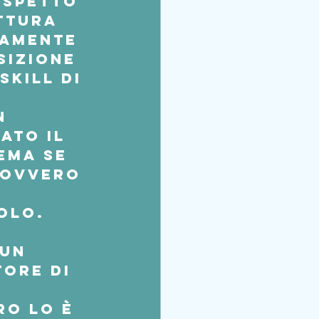
ispetto 
ttura  
vamente 
sizione  
skill di 
 
n 
to il  
ema se 
 ovvero 
uolo.
  
un 
ore di 
ro lo è 