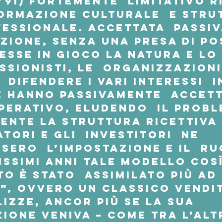
1/91) fortemente  limitativo r
ormazione culturale  e stru
essionale. Accettata  passi
izione, senza una presa di po
esse in gioco la natura e lo 
ssionisti, le  organizzazioni
 difendere i vari interessi  i
e hanno passivamente  accetta
erativo, eludendo  il probl
ente la struttura ricettiva
atori e gli  investitori  ne 
sero  l’impostazione e il  r
issimi anni tale modello così
o è stato  assimilato più ad 
, ovvero un classico vendit
lizze, ancor più se la sua 
zione veniva – come tra l’alt