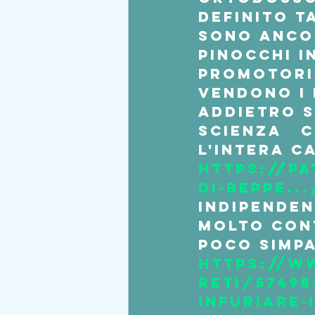
definito t
sono ancor
Pinocchi i
promotori 
vendono i 
addietro s
Scienza   
l'intera c
https://pa
di-beppe...
indipende
molto cont
poco simpa
https://w
reti/57498
infuriare-