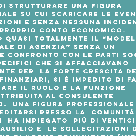
di strutturare una figura 
ale su cui scaricare le even
ioni e senza nessuna inciden
 proprio conto economico.
 quasi totalmente il 
“model
ale di agenzia
” senza un 
e confronto con le parti soc
pecifici che si affacciavano 
nte per  la forte crescita de
inanziari, si è impedito di fa
are il ruolo e la funzione 
attribuita al consulente 
o.  Una figura professionale
editarsi presso la  comunità
i  ha impiegato  più di ventic
ausilio e  le sollecitazioni d