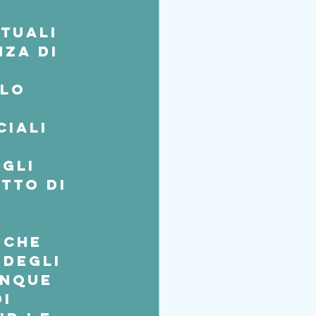
tuali  
za di 
lo 
iali 
gli 
tto di 
 che 
 degli 
inque 
i 