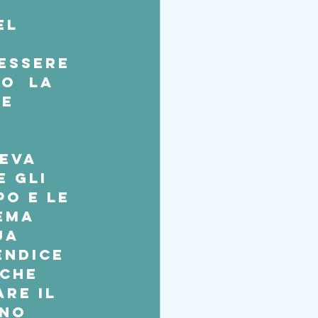
el 
essere 
  la  
e 
eva 
 gli 
o e le 
ema 
ua 
endice 
iche 
re il 
no 