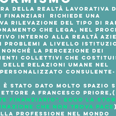
ra della realtà lavorativa d
 finanziari  richiede una 
iva rilevazione del tipo di r
onamento che lega, nel proc
ivo interno alla realtà azie
i problemi a livello istituzi
nonché la percezione dei 
enti collettivi che costitu
 delle relazioni umane nel 
 personalizzato consulente-
  è stato dato molto spazio 
settore a Francesco Priore,(
e finanziario", ecco la stori
inazione che non trova pace
ella professione nel mondo 