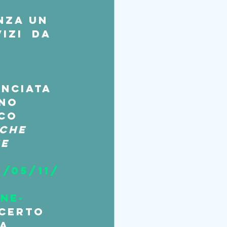
nza un  
izi  da 
nciata 
no 
co 
che 
e 
1/05/11/
ne-
 certo 
a  