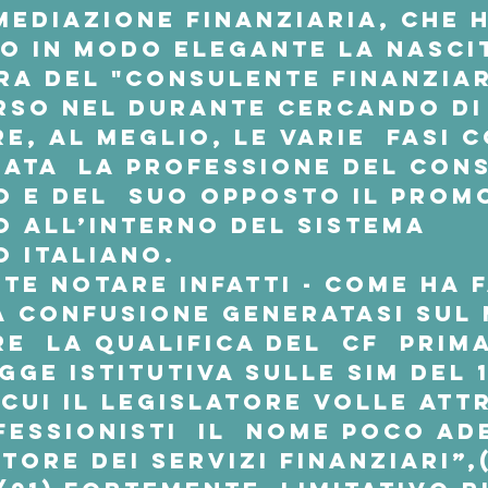
mediazione finanziaria, che h
o in modo elegante la nasci
ra del "consulente finanziari
rso nel durante cercando di
e, al meglio, le varie  fasi c
mata  la professione del 
Cons
o
 e del  suo opposto il 
Prom
o
 all’interno del sistema  
o italiano.
te notare infatti - come ha 
la confusione generatasi sul 
e  la qualifica del  CF  prima
gge istitutiva sulle SIM del 1
cui il legislatore volle attr
fessionisti  il  nome poco a
tore dei servizi finanziari”,