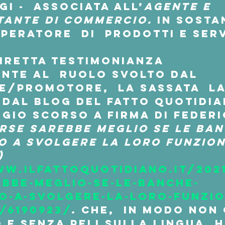
i -  associata all’
agente e 
tante di commercio.
 In sosta
peratore  di  prodotti e serv
diretta testimonianza  
nte al  ruolo svolto dal  
/promotore,  la sassata  la
 dal blog del Fatto Quotidia
ggio scorso a firma di Federi
rse sarebbe meglio se le ban
 a svolgere la loro funzion
)
ww.ilfattoquotidiano.it/202
bbe-meglio-se-le-banche-
o-a-svolgere-la-loro-funzio
/6190923/
. che,  in modo non
e senza peli sulla lingua, h