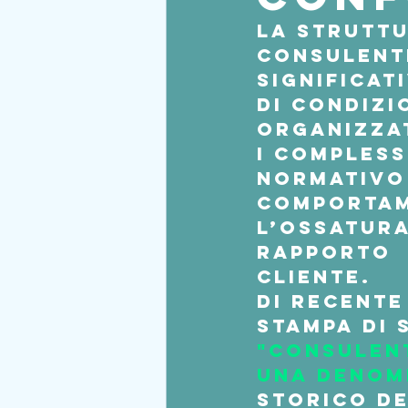
La struttu
consulenti
significat
di condizi
organizzat
i compless
normativo 
comportam
l’ossatura
rapporto 
cliente. 
Di recente
stampa di 
"Consulent
una denom
storico d