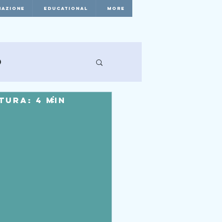
AZIONE
EDUCATIONAL
More
o
tura: 4 min