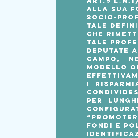
art.5 L.n.
alla sua f
socio-prof
tale defin
che rimett
tale profe
deputate a 
campo,   n
modello op
effettivam
i  risparmi
condivides
Per  lungh
configurat
“promoter”
fondi e po
identifica