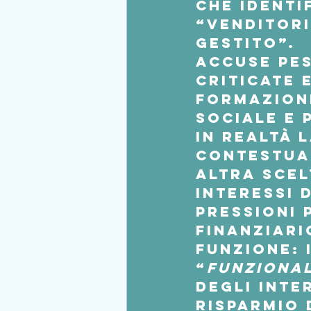
che identi
“venditori
gestito”.
Accuse pes
criticate 
formazione
sociale e 
In realtà 
contestual
altra scel
interessi 
pressioni 
finanziari
funzione: 
“
funziona
degli inte
risparmio 