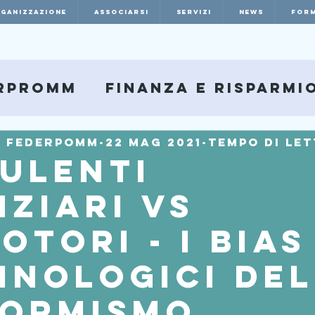
RGANIZZAZIONE
ASSOCIARSI
SERVIZI
NEWS
FORM
rpromm
Finanza e Risparmi
e Federpomm
22 mag 2021
Tempo di let
ULENTI
NZIARI VS
OTORI - I BIAS
INOLOGICI DEL
ORMISMO