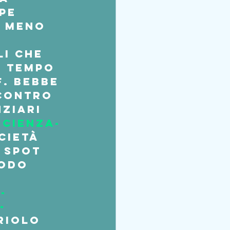
pe 
o meno 
 
i che 
. Tempo 
. Bebbe 
contro 
ziari 
scienza-
cietà 
 spot 
odo 
-
-
riolo 