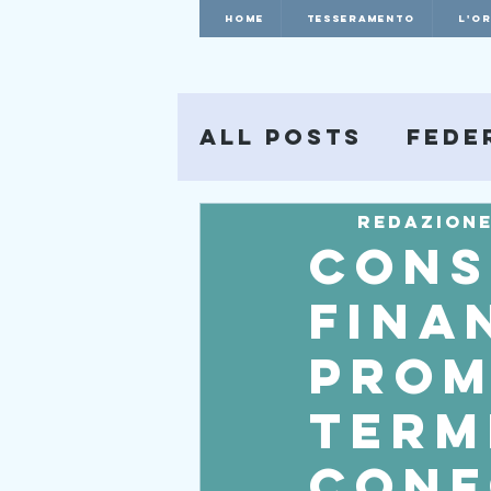
HOME
Tesseramento
L'O
All Posts
Fede
Redazion
CONS
FINA
PROM
TERM
CONF